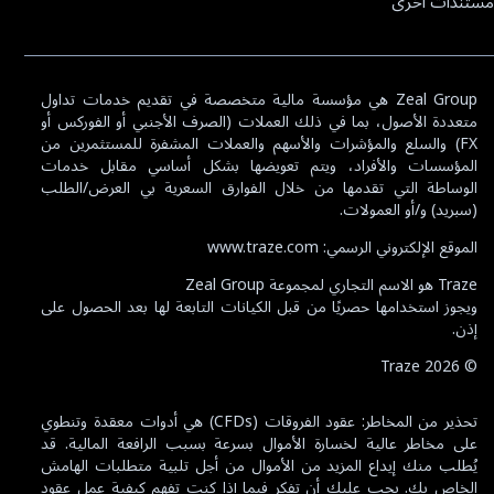
مستندات أخرى
Zeal Group هي مؤسسة مالية متخصصة في تقديم خدمات تداول
متعددة الأصول، بما في ذلك العملات (الصرف الأجنبي أو الفوركس أو
FX) والسلع والمؤشرات والأسهم والعملات المشفرة للمستثمرين من
المؤسسات والأفراد، ويتم تعويضها بشكل أساسي مقابل خدمات
الوساطة التي تقدمها من خلال الفوارق السعرية بي العرض/الطلب
(سبريد) و/أو العمولات.
الموقع الإلكتروني الرسمي: www.traze.com
Traze هو الاسم التجاري لمجموعة Zeal Group
ويجوز استخدامها حصريًا من قبل الكيانات التابعة لها بعد الحصول على
إذن.
Traze
2026
©
تحذير من المخاطر: عقود الفروقات (CFDs) هي أدوات معقدة وتنطوي
على مخاطر عالية لخسارة الأموال بسرعة بسبب الرافعة المالية. قد
يُطلب منك إيداع المزيد من الأموال من أجل تلبية متطلبات الهامش
الخاص بك. يجب عليك أن تفكر فيما إذا كنت تفهم كيفية عمل عقود