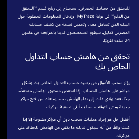
للتحقق من حسابك المصرفي، ستحتاج إلى زيارة قسم “”التحقق
من الدفع”” في بوابة MyTraze، وإدخال المعلومات المطلوبة حول
البنك الذي تتعامل معه، وتحميل نسخة من كشف حسابك
المصرفي كدليل. سيقوم المتخصصون لدينا بالمراجعة في غضون
24 ساعة تقريبًا.
تحقق من هامش حساب التداول
الخاص بك
يؤثر سحب الأموال من رصيد حساب التداول الخاص بك بشكل
مباشر على هامش الحساب. إذا انخفض مستوى الهامش منخفضًا
جدًا، فقد يؤدي ذلك إلى نداء الهامش، مما يمنعك من فتح مراكز
جديدة وحتى التوقف، مما يبدأ في تصفية مراكزك.
أفضل حل هو إجراء عمليات سحب دون أي مراكز مفتوحة إلا إذا
كنت واثقًا من أنه سيكون لديك ما يكفي من الهامش للحفاظ على
مراكزك.