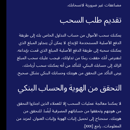
مضاعفات غير ضرورية لانسحابك.
تقديم طلب السحب
يمكنك سحب الأموال من حساب التداول الخاص بك إلى طريقة
الدفع الأصلية المستخدمة للإيداع. لا يمكن أن يتجاوز المبلغ الذي
يمكنك سحبه إلى طريقة الدفع الأصلية المبلغ الذي قمت بإيداعه.
لنفترض أنك حققت ربحًا من تداولك، فيجب عليك سحب المبلغ
الزائد إلى حسابك البنكي. للتأكد من أنه يمكنك سحب أرباحك،
يرجى التأكد من التحقق من هويتك وحسابك البنكي بشكل صحيح.
التحقق من الهوية والحساب البنكي
لا يمكننا معالجة عمليات السحب إلا للعملاء الذين اجتازوا التحقق
من هويتهم وتحققوا من حساباتهم المصرفية أيضًا. للتحقق من
هويتك، ستحتاج إلى تحميل إثبات الهوية وإثبات العنوان. لمزيد من
المعلومات، راجع [xxx].