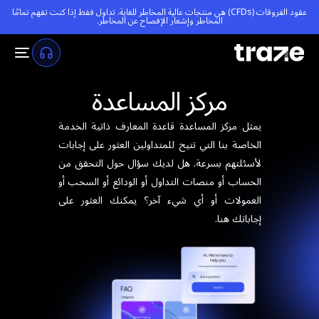
عقود الفروقات (CFDs) هي منتجات عالية المخاطر للغاية. تداول فقط إذا كنت تفهم تمامًا
المخاطر و
إشعار الإفصاح عن المخاطر
.
مركز المساعدة
يمثل مركز المساعدة قاعدة المعارف ذاتية الخدمة
الخاصة بنا التي تتيح للمتداولين العثور على إجابات
لأسئلتهم بسرعة. هل لديك سؤال حول التحقق من
الحساب أو منصات التداول أو الودائع أو السحب أو
العمولات أو أي شيء آخر؟ يمكنك العثور على
إجاباتك هنا.