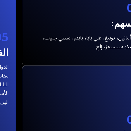
سهم:
05
أمازون، بوينغ، علي بابا، بايدو، سيتي جروب،
و سيستمز، إلخ
ال
الدول
مقابل
الياب
الأست
الين 