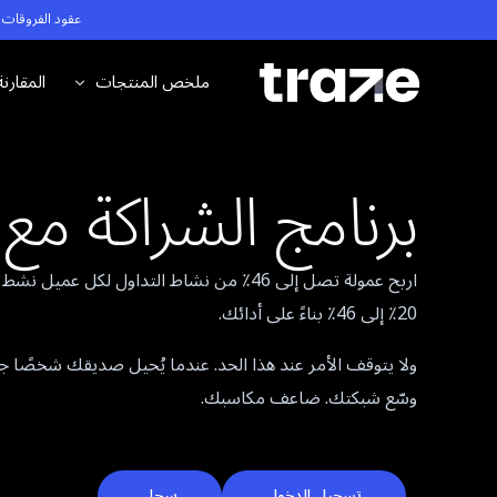
عقود الفروقات (CFDs) هي منتجات عالية المخاطر للغاية. تداول فقط إذا كنت تفهم تمامًا المخا
ملخص المنتجات
المقارن
الفوركس
حساب التدا
برنامج الشراكة مع Traze
المؤشرات
حساب تدا
الأسهم
حساب الت
اربح عمولة تصل إلى 46٪ من نشاط التداول لكل عم
السلع
20٪ إلى 46٪ بناءً على أدائك.
العملة المشفرة
ولا يتوقف الأمر عند هذا الحد. عندما يُحيل صديقك شخصًا جد
مواصفات العقد
وسّع شبكتك. ضاعف مكاسبك.
سياسة الرافعة المالية
تسجيل الدخول
سجل