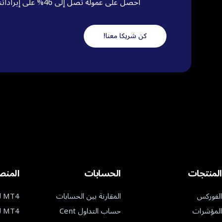
احصل على عمولة تصل إلى 46% على إيراداتنا من نشاط التداول لكل عميل نشط تحضره إلينا. المبلغ يتراوح بين 20% إلى 46%
كن شريكا معنا!
المنتجات
الحسابات
المنص
الفوركس
المقارنة بين الحسابات
MT4 لنظام ويندوز
المؤشرات
حساب التداول Cent
MT4 لنظام التشغيل ماك