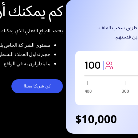
كم يمكنك أ
 طريق سحب الملف
يعتمد المبلغ الفعلي الذي يمكنك
ذين قدمتهم:
مستوى الشراكة الخاص بك
حجم تداول العملاء النشطي
100
ما يتداولون به في الواقع
كن شريكا معنا!
400
300
$
10,000