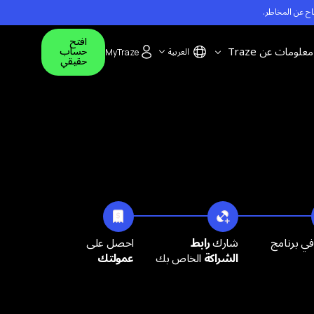
اح عن المخاطر
.
افتح
معلومات عن Traze
حساب
العربية
MyTraze
حقيقي
فون
تواصل معنا
تطبيق Traze للهاتف الجوّال
English
Español
مركز المساعدة
حسابات المتعددة
الإعلانات
ي برنامج
شارك
رابط
احصل على
الشراكة
الخاص بك
عمولتك