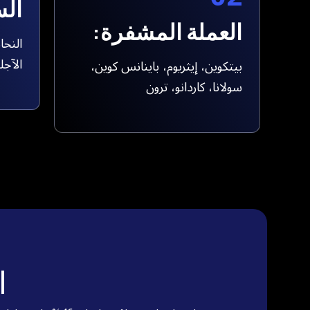
الس
العملة المشفرة:
النحا
الآجل
بيتكوين، إيثريوم، باينانس كوين،
سولانا، كاردانو، ترون
ا