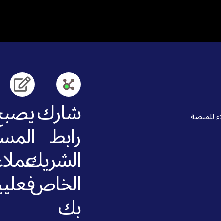
شارك
يصبح
اء للمنصة
رابط
المس
الشريك
عملاء
الخاص
فعلي
بك