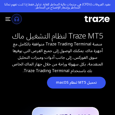
عقود الفروقات (CFDs) هي منتجات عالية المخاطر للغاية. تداول فقط إذا كنت تفهم تمامًا
المخاطر و
إشعار الإفصاح عن المخاطر
.
Traze MT5 لنظام التشغيل ماك
منصة Traze Trading Terminal متوافقة بالكامل مع
أجهزة ماك. يمكنك الوصول إلى جميع الفرص التي يوفرها
سوق الفوركس، إلى جانب أدوات وميزات التحليل
المتقدمة، بكل سهولة وراحة من خلال جهاز الماك الخاص
بك باستخدام Traze Trading Terminal.
تحميل MT5 لنظام macOS