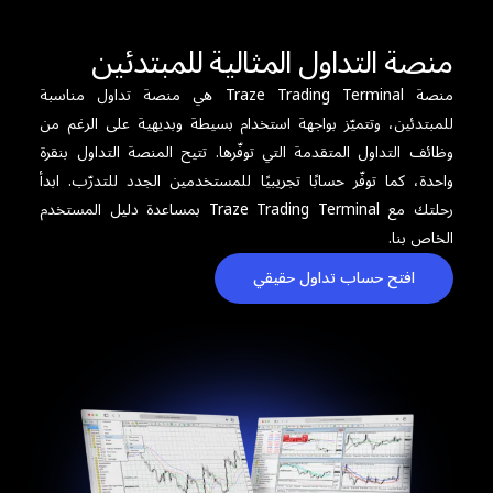
منصة التداول المثالية للمبتدئين
منصة Traze Trading Terminal هي منصة تداول مناسبة
للمبتدئين، وتتميّز بواجهة استخدام بسيطة وبديهية على الرغم من
وظائف التداول المتقدمة التي توفّرها. تتيح المنصة التداول بنقرة
واحدة، كما توفّر حسابًا تجريبيًا للمستخدمين الجدد للتدرّب. ابدأ
رحلتك مع Traze Trading Terminal بمساعدة دليل المستخدم
الخاص بنا.
افتح حساب تداول حقيقي