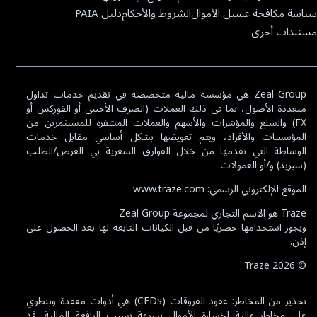
سياسة مكافحة غسيل الأموال
الشروط والأحكام
دليل PAIA
مستندات أخرى
Zeal Group هي مؤسسة مالية متخصصة في تقديم خدمات تداول
متعددة الأصول، بما في ذلك العملات (الصرف الأجنبي أو الفوركس أو
FX) والسلع والمؤشرات والأسهم والعملات المشفرة للمستثمرين من
المؤسسات والأفراد، ويتم تعويضها بشكل أساسي مقابل خدمات
الوساطة التي تقدمها من خلال الفوارق السعرية بي العرض/الطلب
(سبريد) و/أو العمولات.
الموقع الإلكتروني الرسمي: www.traze.com
Traze هو الاسم التجاري لمجموعة Zeal Group
ويجوز استخدامها حصريًا من قبل الكيانات التابعة لها بعد الحصول على
إذن.
Traze
2026
©
تحذير من المخاطر: عقود الفروقات (CFDs) هي أدوات معقدة وتنطوي
على مخاطر عالية لخسارة الأموال بسرعة بسبب الرافعة المالية. قد