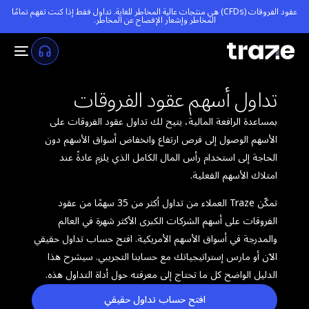
عقود الفروقات (CFDs) هي منتجات عالية المخاطر للغاية. تداول فقط إذا كنت تفهم تمامًا
المخاطر و
إشعار الإفصاح عن المخاطر
.
تداول أسهم عقود الفروقات
بمساعدة الرافعة المالية، يتيح لك تداول عقود الفروقات على
الأسهم الوصول إلى فرص ارتفاع وانخفاض أسواق الأسهم دون
الحاجة إلى استخدام رأس المال الكامل الذي يلزم عادةً عند
امتلاك الأسهم الفعلية.
تمكّن Traze العملاء من تداول أكثر من 35 سهمًا من عقود
الفروقات على أسهم الشركات الكبرى الأكثر شهرة في العالم
والمدرجة في أسواق الأسهم الأمريكية. افتح حساب تداول حقيقي
الآن أو مارس إستراتيجياتك مع حسابنا التجريبي. سيشرح هذا
الدليل الواضح كل ما تحتاج إلى معرفته حول أداة التداول هذه.
افتح حساب تداول حقيقي