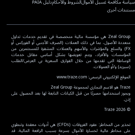
سياسة مكافحة غسيل الأموال
الشروط والأحكام
دليل PAIA
مستندات أخرى
Zeal Group هي مؤسسة مالية متخصصة في تقديم خدمات تداول
متعددة الأصول، بما في ذلك العملات (الصرف الأجنبي أو الفوركس أو
FX) والسلع والمؤشرات والأسهم والعملات المشفرة للمستثمرين من
المؤسسات والأفراد، ويتم تعويضها بشكل أساسي مقابل خدمات
الوساطة التي تقدمها من خلال الفوارق السعرية بي العرض/الطلب
(سبريد) و/أو العمولات.
الموقع الإلكتروني الرسمي: www.traze.com
Traze هو الاسم التجاري لمجموعة Zeal Group
ويجوز استخدامها حصريًا من قبل الكيانات التابعة لها بعد الحصول على
إذن.
Traze
2026
©
تحذير من المخاطر: عقود الفروقات (CFDs) هي أدوات معقدة وتنطوي
على مخاطر عالية لخسارة الأموال بسرعة بسبب الرافعة المالية. قد