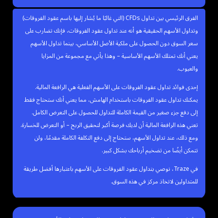
الفرق الرئيسي بين تداول CFDs (التي غالبًا ما يُشار إليها باسم عقود الفروقات)
وتداول الأسهم الحقيقية هو أنه عند تداول عقود الفروقات، فإنك تضارب على
سعر السوق دون الحصول على ملكية الأصل الأساسي، بينما تداول الأسهم
يعني أنك تمتلك الأسهم الأساسية – وهذا يأتي مع مجموعة من المزايا
والعيوب.
إحدى فوائد تداول عقود الفروقات على الأسهم الفعلية هي الرافعة المالية.
يمكنك تداول عقود الفروقات باستخدام الهامش، مما يعني أنك ستحتاج فقط
إلى دفع جزء صغير من القيمة الكاملة للتداول للحصول على التعرض الكامل.
تعني هذه الرافعة المالية أن لديك فرصة أكبر لتحقيق الربح – أو التعرض للخسارة.
ومع ذلك، عند تداول الأسهم، ستحتاج إلى دفع التكلفة الكاملة مقدمًا، ولن
تتمكن أيضًا من تضخيم أرباحك بشكل كبير.
في Traze، نوصي بتداول عقود الفروقات على الأسهم باعتبارها أفضل طريقة
للمتداولين لاتخاذ مركز في هذه السوق.