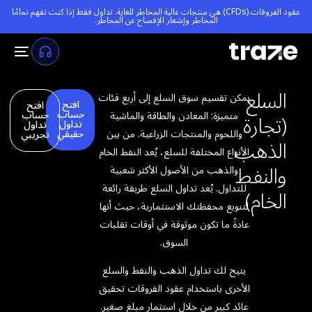
عقود الفروقات (CFDs) هي منتجات عالية المخاطر للغاية. تداول فقط إذا كنت تفهم تمامًا
المخاطر و
إشعار الإفصاح عن المخاطر
.
السلع
يمكن تقسيم سوق السلع إلى أربع فئات
افتح
افتح
(تجارة
حساب
حساب
متميزة: المعادن والطاقة والماشية
تداول
تداول
واللحوم والمنتجات الزراعية. من بين
حقيقي
تجريبي
الذهب
الأنواع المختلفة للسلع، يُعد النفط الخام
والنفط
والذهب من الأصول الأكثر شعبية
للتداول. يُعد تداول السلع طريقة رائعة
الخام)
لتنويع محفظتك الاستثمارية، حيث أنها
عادةً ما تكون موثوقة في أوقات تقلبات
السوق.
يتيح لك تداول الذهب والنفط والسلع
الأخرى باستخدام عقود الفروقات تحقيق
عائد كبير من خلال استثمار مبلغ صغير.