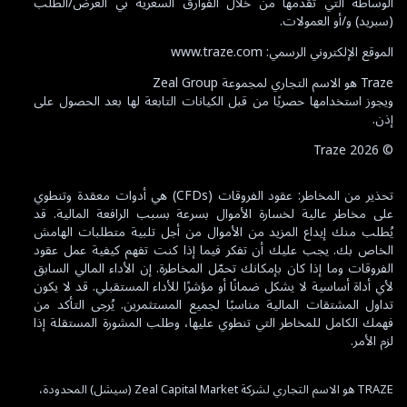
الوساطة التي تقدمها من خلال الفوارق السعرية بي العرض/الطلب
(سبريد) و/أو العمولات.
الموقع الإلكتروني الرسمي: www.traze.com
Traze هو الاسم التجاري لمجموعة Zeal Group
ويجوز استخدامها حصريًا من قبل الكيانات التابعة لها بعد الحصول على
إذن.
Traze
2026
©
تحذير من المخاطر: عقود الفروقات (CFDs) هي أدوات معقدة وتنطوي
على مخاطر عالية لخسارة الأموال بسرعة بسبب الرافعة المالية. قد
يُطلب منك إيداع المزيد من الأموال من أجل تلبية متطلبات الهامش
الخاص بك. يجب عليك أن تفكر فيما إذا كنت تفهم كيفية عمل عقود
الفروقات وما إذا كان بإمكانك تحمّل المخاطرة. إن الأداء المالي السابق
لأي أداة أساسية لا يشكل ضمانًا أو مؤشرًا للأداء المستقبلي. قد لا يكون
تداول المشتقات المالية مناسبًا لجميع المستثمرين. يُرجى التأكد من
فهمك الكامل للمخاطر التي تنطوي عليها، وطلب المشورة المستقلة إذا
لزم الأمر.
TRAZE هو الاسم التجاري لشركة Zeal Capital Market (سيشل) المحدودة،