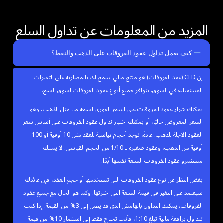
المزيد من المعلومات عن تداول السلع
كيف يعمل تداول عقود الفروقات على الذهب والنفط؟
إن CFD (عقد الفروقات) هو منتج مالي يسمح لك بالمضاربة على التغيرات
المستقبلية في السوق. تتوافر جميع أنواع عقود الفروقات لسوق السلع.
يمكنك شراء عقود الفروقات على السعر الفوري لسلعة ما، مثل الذهب، وهو
السعر المعروض حاليًا، أو يمكنك اختيار تداول عقود الفروقات على أساس سعر
العقود الآجلة للذهب. عادةً، توجد أحجام قياسية للعقد مثل 10 أوقية أو 100
أوقية من الذهب، وعقود صغيرة لـ 1/10 من الحجم القياسي. لا يمتلك
مستثمرو عقود الفروقات السلعة نفسها أبدًا.
بغض النظر عن نوع عقود الفروقات التي تستخدمها أو حجم العقد، فإن عائدك
سيعتمد على التغير في قيمة السلعة التي اخترتها. وكما هو الحال مع جميع عقود
الفروقات، يمكنك التداول بالهامش الذي قد يصل إلى 3% من القيمة. إذا كنت
تتداول برافعة مالية تبلغ 1:10، فأنت تحتاج فقط إلى استثمار 10% من قيمة