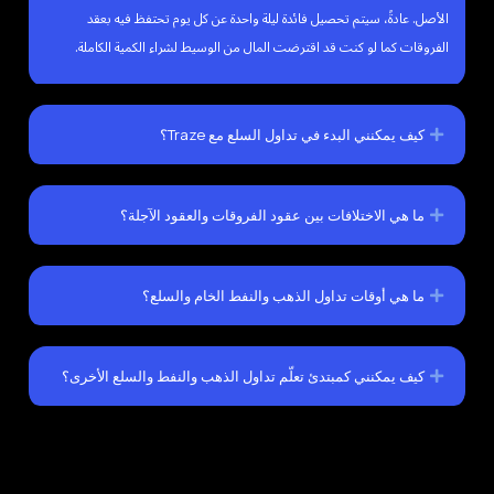
الأصل. عادةً، سيتم تحصيل فائدة ليلة واحدة عن كل يوم تحتفظ فيه بعقد
الفروقات كما لو كنت قد اقترضت المال من الوسيط لشراء الكمية الكاملة.
كيف يمكنني البدء في تداول السلع مع Traze؟
ما هي الاختلافات بين عقود الفروقات والعقود الآجلة؟
ما هي أوقات تداول الذهب والنفط الخام والسلع؟
كيف يمكنني كمبتدئ تعلّم تداول الذهب والنفط والسلع الأخرى؟