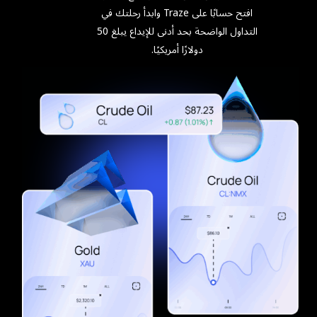
افتح حسابًا على Traze وابدأ رحلتك في
التداول الواضحة بحد أدنى للإيداع يبلغ 50
دولارًا أمريكيًا.