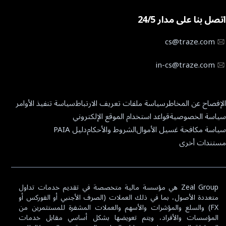
تطبيق MT5 للهاتف
معلومات عن Traze
تاريخ انتهاء صلاحية عقود الفروقات
تطبيق Traze للهاتف
اتصل بنا على مدار 24/5
تواصل معنا
خدمات مدير الحسابات المتعددة
مركز المساعدة
cs@traze.com
أخبار الشركات
in-cs@traze.com
الإفصاح عن المخاطر
سياسة ملفات تعريف الارتباط
سياسة تنفيذ الأوامر
سياسة الخصوصية
قواعد استخدام الموقع الإلكتروني
سياسة مكافحة غسيل الأموال
الشروط والأحكام
دليل PAIA
مستندات أخرى
Zeal Group هي مؤسسة مالية متخصصة في تقديم خدمات تداول
متعددة الأصول، بما في ذلك العملات (الصرف الأجنبي أو الفوركس أو
FX) والسلع والمؤشرات والأسهم والعملات المشفرة للمستثمرين من
المؤسسات والأفراد، ويتم تعويضها بشكل أساسي مقابل خدمات