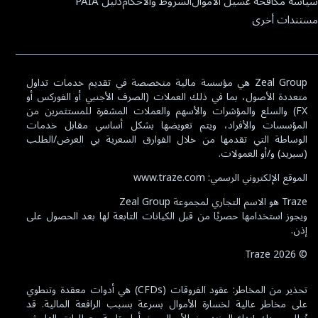
سياسة مكافحة غسيل الأموال
الشروط والأحكام
دليل PAIA
مستندات أخرى
Zeal Group هي مؤسسة مالية متخصصة في تقديم خدمات تداول
متعددة الأصول، بما في ذلك العملات (الصرف الأجنبي أو الفوركس أو
FX) والسلع والمؤشرات والأسهم والعملات المشفرة للمستثمرين من
المؤسسات والأفراد، ويتم تعويضها بشكل أساسي مقابل خدمات
الوساطة التي تقدمها من خلال الفوارق السعرية بي العرض/الطلب
(سبريد) و/أو العمولات.
الموقع الإلكتروني الرسمي: www.traze.com
Traze هو الاسم التجاري لمجموعة Zeal Group
ويجوز استخدامها حصريًا من قبل الكيانات التابعة لها بعد الحصول على
إذن.
Traze
2026
©
تحذير من المخاطر: عقود الفروقات (CFDs) هي أدوات معقدة وتنطوي
على مخاطر عالية لخسارة الأموال بسرعة بسبب الرافعة المالية. قد