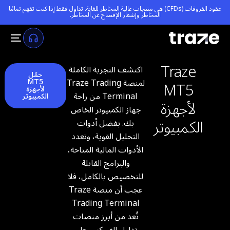
عقود الفروقات (CFDs) هي منتجات عالية المخاطر للغاية. تداول فقط إذا كنت تفهم تمامًا
المخاطر و
إشعار الإفصاح عن المخاطر
.
Traze
اكتشف التجربة الكاملة
حمّل
MT5
لمنصة Traze Trading
MT5
لأجهزة
Terminal من راحة
الكمبيوتر
لأجهزة
جهاز الكمبيوتر الخاص
الكمبيوتر
بك. بفضل أدوات
التحليل القوية، وتعدد
الأدوات المالية المتاحة،
والبرامج القابلة
للتخصيص بالكامل، فلا
عجب أن منصة Traze
Trading Terminal
تُعد من أبرز منصات