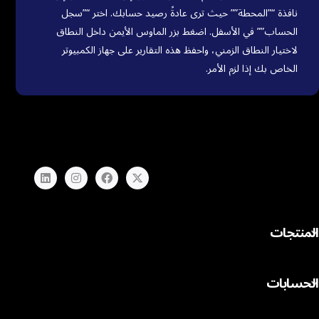
نافذة “”المحطة”” حيث ترى عادةً رصيد حسابك. اختر “”سجل
الحساب”” في الأسفل. اضغط بزر الماوس الأيمن داخل النطاق
لاختيار النطاق الزمني، واحفظ هذه التقارير على جهاز الكمبيوتر
الخاص بك إذا لزم الأمر.
المنتجات
الفوركس
الحسابات
المؤشرات
الأسهم
المقارنة بين الحسابات