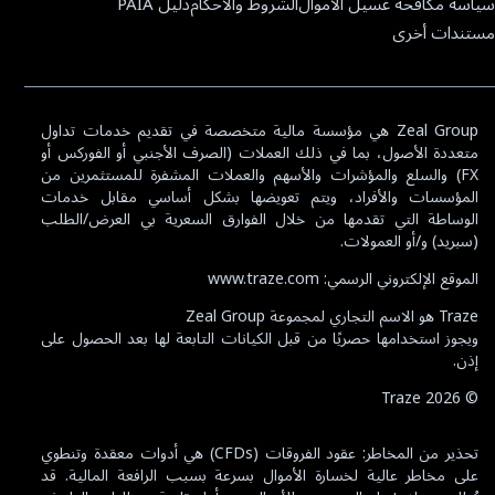
سياسة مكافحة غسيل الأموال
الشروط والأحكام
دليل PAIA
مستندات أخرى
Zeal Group هي مؤسسة مالية متخصصة في تقديم خدمات تداول
متعددة الأصول، بما في ذلك العملات (الصرف الأجنبي أو الفوركس أو
FX) والسلع والمؤشرات والأسهم والعملات المشفرة للمستثمرين من
المؤسسات والأفراد، ويتم تعويضها بشكل أساسي مقابل خدمات
الوساطة التي تقدمها من خلال الفوارق السعرية بي العرض/الطلب
(سبريد) و/أو العمولات.
الموقع الإلكتروني الرسمي: www.traze.com
Traze هو الاسم التجاري لمجموعة Zeal Group
ويجوز استخدامها حصريًا من قبل الكيانات التابعة لها بعد الحصول على
إذن.
Traze
2026
©
تحذير من المخاطر: عقود الفروقات (CFDs) هي أدوات معقدة وتنطوي
على مخاطر عالية لخسارة الأموال بسرعة بسبب الرافعة المالية. قد