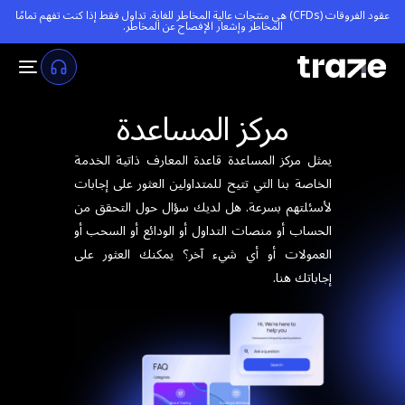
عقود الفروقات (CFDs) هي منتجات عالية المخاطر للغاية. تداول فقط إذا كنت تفهم تمامًا
المخاطر و
إشعار الإفصاح عن المخاطر
.
مركز المساعدة
يمثل مركز المساعدة قاعدة المعارف ذاتية الخدمة
الخاصة بنا التي تتيح للمتداولين العثور على إجابات
لأسئلتهم بسرعة. هل لديك سؤال حول التحقق من
الحساب أو منصات التداول أو الودائع أو السحب أو
العمولات أو أي شيء آخر؟ يمكنك العثور على
إجاباتك هنا.