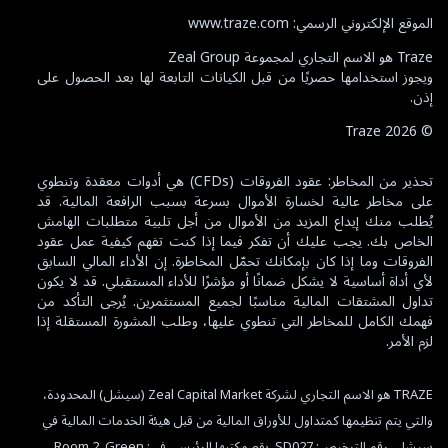
الموقع الإلكتروني الرسمي: www.traze.com
Traze هو الاسم التجاري لمجموعة Zeal Group
ويجوز استخدامها حصريًا من قبل الكيانات التابعة لها بعد الحصول على
إذن.
Traze
2026
©
تحذير من المخاطر: عقود الفروقات (CFDs) هي أدوات معقدة وتنطوي
على مخاطر عالية لخسارة الأموال بسرعة بسبب الرافعة المالية. قد
يُطلب منك إيداع المزيد من الأموال من أجل تلبية متطلبات الهامش
الخاص بك. يجب عليك أن تفكر فيما إذا كنت تفهم كيفية عمل عقود
الفروقات وما إذا كان بإمكانك تحمّل المخاطرة. إن الأداء المالي السابق
لأي أداة أساسية لا يشكل ضمانًا أو مؤشرًا للأداء المستقبلي. قد لا يكون
تداول المشتقات المالية مناسبًا لجميع المستثمرين. يُرجى التأكد من
فهمك الكامل للمخاطر التي تنطوي عليها، وطلب المشورة المستقلة إذا
لزم الأمر.
TRAZE هو الاسم التجاري لشركة Zeal Capital Market (سيشل) المحدودة،
والتي يتم تنظيمها كمتداول للأوراق المالية من قبل هيئة الخدمات المالية في
العربية
English
Español
سيشل، رقم الترخيص: SD027. يقع مكتبها الرئيسي في: Room 2, Green