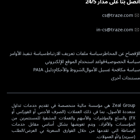
اتصل بنا على مدار 24/5
تواصل معنا
خدمات مدير الحسابات المتعددة
مركز المساعدة
cs@traze.com
أخبار الشركات
in-cs@traze.com
الإفصاح عن المخاطر
سياسة ملفات تعريف الارتباط
سياسة تنفيذ الأوامر
سياسة الخصوصية
قواعد استخدام الموقع الإلكتروني
سياسة مكافحة غسيل الأموال
الشروط والأحكام
دليل PAIA
مستندات أخرى
Zeal Group هي مؤسسة مالية متخصصة في تقديم خدمات تداول
متعددة الأصول، بما في ذلك العملات (الصرف الأجنبي أو الفوركس أو
FX) والسلع والمؤشرات والأسهم والعملات المشفرة للمستثمرين من
المؤسسات والأفراد، ويتم تعويضها بشكل أساسي مقابل خدمات
الوساطة التي تقدمها من خلال الفوارق السعرية بي العرض/الطلب
(سبريد) و/أو العمولات.