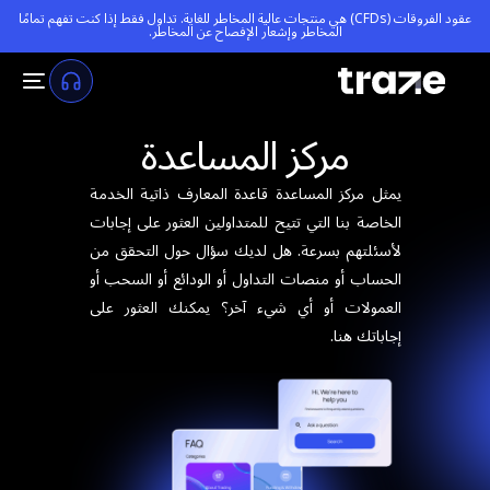
عقود الفروقات (CFDs) هي منتجات عالية المخاطر للغاية. تداول فقط إذا كنت تفهم تمامًا
المخاطر و
إشعار الإفصاح عن المخاطر
.
مركز المساعدة
يمثل مركز المساعدة قاعدة المعارف ذاتية الخدمة
الخاصة بنا التي تتيح للمتداولين العثور على إجابات
لأسئلتهم بسرعة. هل لديك سؤال حول التحقق من
الحساب أو منصات التداول أو الودائع أو السحب أو
العمولات أو أي شيء آخر؟ يمكنك العثور على
إجاباتك هنا.