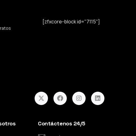
[zfxcore-block id="7115"]
tratos
sotros
Contáctenos 24/5