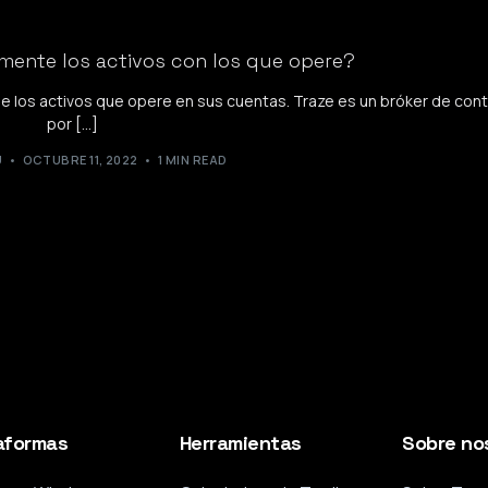
mente los activos con los que opere?
e los activos que opere en sus cuentas. Traze es un bróker de con
por […]
U
OCTUBRE 11, 2022
1 MIN READ
aformas
Herramientas
Sobre no