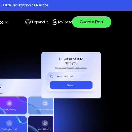
nuestra
Divulgación de Riesgos
.
Cuenta Real
ze
Español
MyTraze
English
s
tanos
العربية
(
Arabic
)
de ayuda
os