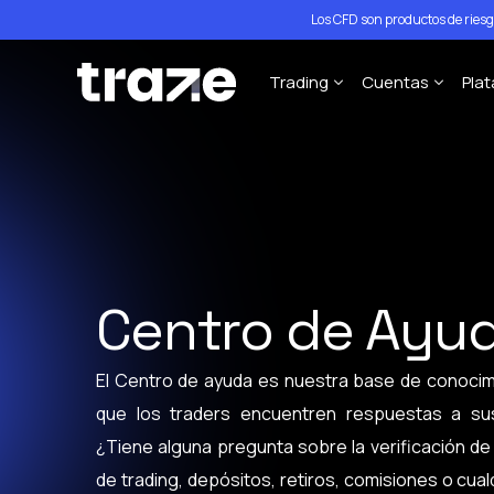
Los CFD son productos de ries
Trading
Cuentas
Pla
Forex
STP Trading A
P
Índices
ECN Trading A
M
Acciones
M
Materias Primas
M
Centro de Ayu
Criptomonedas
Especificaciones del Cont
El Centro de ayuda es nuestra base de conocim
Políticas de Apalancamien
que los traders encuentren respuestas a su
¿Tiene alguna pregunta sobre la verificación de
de trading, depósitos, retiros, comisiones o cua