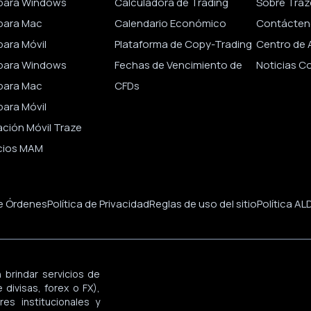
para Windows
Calculadora de Trading
Sobre Traz
para Mac
Calendario Económico
Contácten
ara Móvil
Plataforma de Copy-Trading
Centro de 
para Windows
Fechas de Vencimiento de
Noticias C
para Mac
CFDs
ara Móvil
ación Móvil Traze
cios MAM
de Órdenes
Política de Privacidad
Reglas de uso del sitio
Política AL
 brindar servicios de
divisas, forex o FX),
es institucionales y