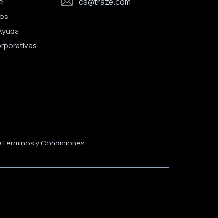
e
cs@traze.com
os
Ayuda
orporativas
D
Terminos y Condiciones