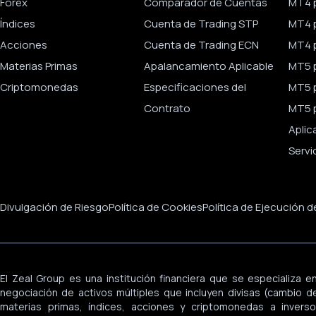
Forex
Comparador de Cuentas
MT4 
Índices
Cuenta de Trading STP
MT4 
Acciones
Cuenta de Trading ECN
MT4 p
Materias Primas
Apalancamiento Aplicable
MT5 
Criptomonedas
Especificaciones del
MT5 
Contrato
MT5 p
Aplic
Servi
Divulgación de Riesgo
Política de Cookies
Política de Ejecución 
El Zeal Group es una institución financiera que se especializa en
negociación de activos múltiples que incluyen divisas (cambio de 
materias primas, índices, acciones y criptomonedas a inversor