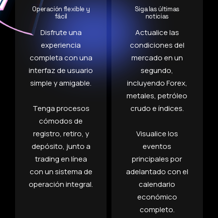
Operación flexible y
Siga las últimas
fácil
noticias
Disfrute una
Actualice las
experiencia
condiciones del
completa con una
mercado en un
interfaz de usuario
segundo,
simple y amigable.
incluyendo Forex,
metales, petróleo
Tenga procesos
crudo e índices.
cómodos de
registro, retiro, y
Visualice los
depósito, junto a
eventos
trading en línea
principales por
con un sistema de
adelantado con el
operación integral.
calendario
económico
completo.