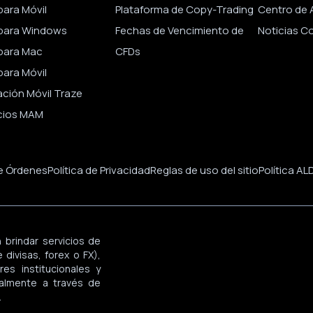
ara Móvil
Plataforma de Copy-Trading
Centro de 
para Windows
Fechas de Vencimiento de
Noticias C
para Mac
CFDs
ara Móvil
ación Móvil Traze
cios MAM
de Órdenes
Política de Privacidad
Reglas de uso del sitio
Política AL
 brindar servicios de
divisas, forex o FX),
es institucionales y
palmente a través de
.