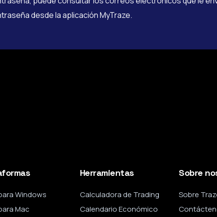
traseña, puede consultar los correos electrónicos que le en
traseña desde la aplicación MyTraze.
aformas
Herramientas
Sobre no
para Windows
Calculadora de Trading
Sobre Traz
para Mac
Calendario Económico
Contácten