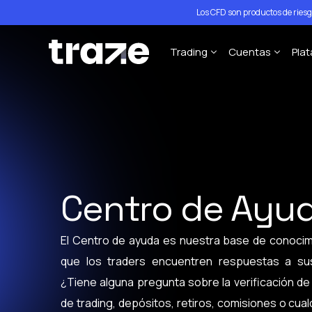
Los CFD son productos de ries
Trading
Cuentas
Pla
Forex
STP Trading A
P
Índices
ECN Trading A
M
Acciones
M
Materias Primas
M
Centro de Ayu
Criptomonedas
Especificaciones del Cont
El Centro de ayuda es nuestra base de conocim
Políticas de Apalancamien
que los traders encuentren respuestas a su
¿Tiene alguna pregunta sobre la verificación de
de trading, depósitos, retiros, comisiones o cua