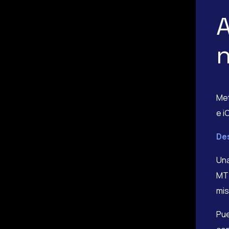
A
n
Met
e i
De
Una
MT4
mis
Pue