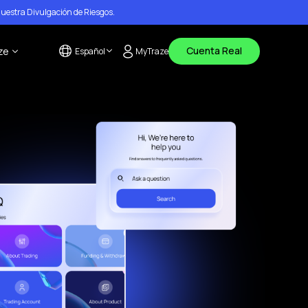
nuestra
Divulgación de Riesgos
.
Cuenta Real
ze
Español
MyTraze
English
s
tanos
العربية
(
Arabic
)
de ayuda
os