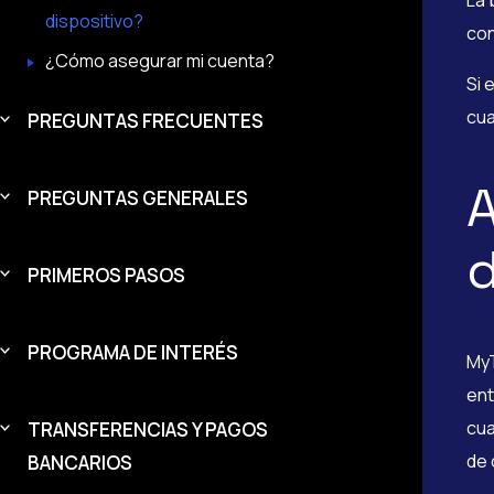
La 
dispositivo?
con
¿Cómo asegurar mi cuenta?
Si 
cua
PREGUNTAS FRECUENTES
A
PREGUNTAS GENERALES
d
PRIMEROS PASOS
PROGRAMA DE INTERÉS
MyT
ent
cua
TRANSFERENCIAS Y PAGOS
de 
BANCARIOS