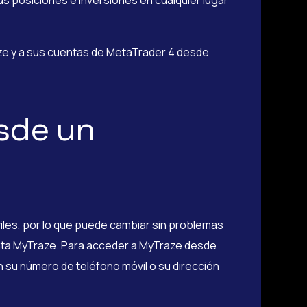
us posiciones e inversiones en cualquier lugar
ze y a sus cuentas de MetaTrader 4 desde
sde un
iles, por lo que puede cambiar sin problemas
enta MyTraze. Para acceder a MyTraze desde
on su número de teléfono móvil o su dirección