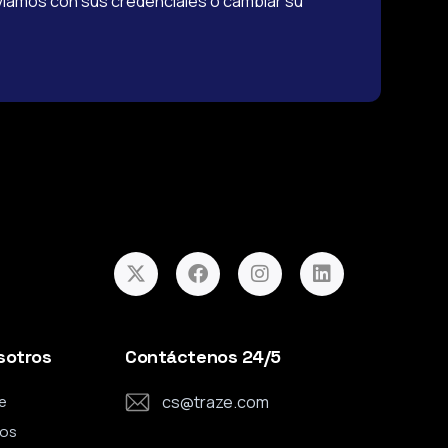
viamos con sus credenciales o cambiar su
sotros
Contáctenos 24/5
e
cs@traze.com
os