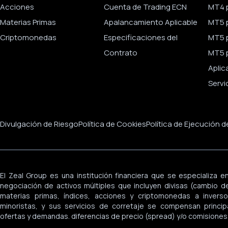
Acciones
Cuenta de Trading ECN
MT4 p
Materias Primas
Apalancamiento Aplicable
MT5 
Criptomonedas
Especificaciones del
MT5 
Contrato
MT5 p
Aplic
Servi
Divulgación de Riesgo
Política de Cookies
Política de Ejecución 
El Zeal Group es una institución financiera que se especializa en
negociación de activos múltiples que incluyen divisas (cambio de 
materias primas, índices, acciones y criptomonedas a inversor
minoristas, y sus servicios de corretaje se compensan princi
ofertas y demandas. diferencias de precio (spread) y/o comisiones