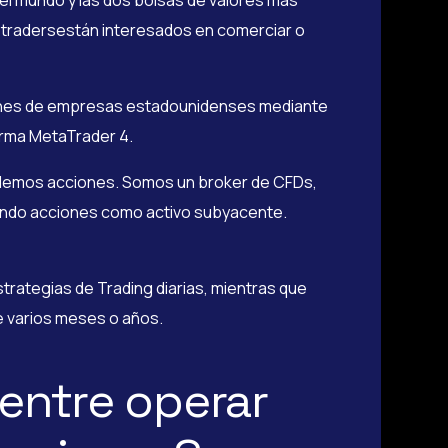
l mundo y las dos bolsas de valores más
 tradersestán interesados en comerciar o
ones de empresas estadounidenses mediante
orma MetaTrader 4.
ndemos acciones. Somos un broker de CFDs,
izando acciones como activo subyacente.
trategias de Trading diarias, mientras que
e varios meses o años.
 entre operar