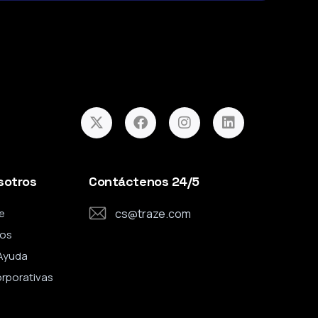
sotros
Contáctenos 24/5
e
cs@traze.com
os
Ayuda
orporativas