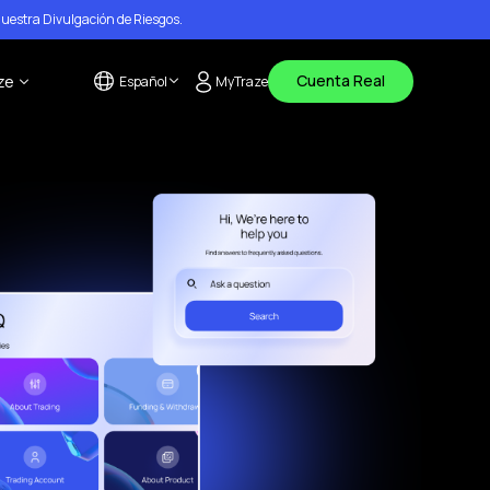
nuestra
Divulgación de Riesgos
.
Cuenta Real
ze
Español
MyTraze
English
s
tanos
العربية
(
Arabic
)
de ayuda
os