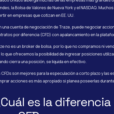
ados Unidos alberga muchas de las empresas más grandes de
ndes, la Bolsa de Valores de Nueva York y el NASDAQ. Muchos
ertir en empresas que cotizan en EE. UU.
 una cuenta de negociación de Traze, puede negociar acci
tratos por diferencia (CFD) con apalancamiento en la plataf
ze no es un broker de bolsa, por lo que no compramos ni ve
 lo que ofrecemos la posibilidad de ingresar posiciones util
ndo cierra una posición, se liquida en efectivo.
 CFDs son mejores para la especulación a corto plazo y las es
prar acciones es más apropiado si planea poseerlas durant
Cuál es la diferencia