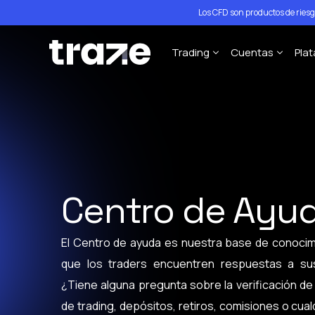
Los CFD son productos de ries
Trading
Cuentas
Pla
Forex
STP Trading A
P
Índices
ECN Trading A
M
Acciones
M
Materias Primas
M
Centro de Ayu
Criptomonedas
Especificaciones del Cont
El Centro de ayuda es nuestra base de conocim
Políticas de Apalancamien
que los traders encuentren respuestas a su
¿Tiene alguna pregunta sobre la verificación de
de trading, depósitos, retiros, comisiones o cua