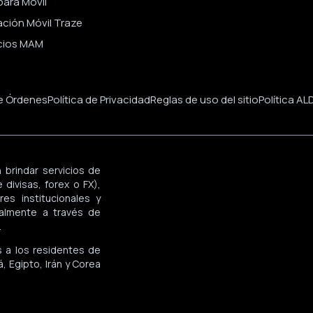
ara Móvil
ación Móvil Traze
cios MAM
de Órdenes
Política de Privacidad
Reglas de uso del sitio
Política AL
 brindar servicios de
divisas, forex o FX),
es institucionales y
palmente a través de
.
s a los residentes de
, Egipto, Irán y Corea