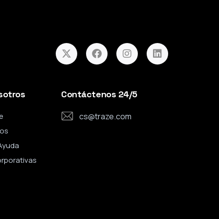
sotros
Contáctenos 24/5
e
cs@traze.com
os
Ayuda
orporativas