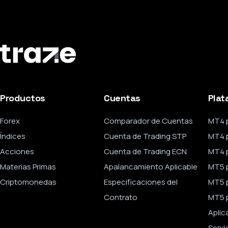
Productos
Cuentas
Plat
Forex
Comparador de Cuentas
MT4 
Índices
Cuenta de Trading STP
MT4 
Acciones
Cuenta de Trading ECN
MT4 p
Materias Primas
Apalancamiento Aplicable
MT5 
Criptomonedas
Especificaciones del
MT5 
Contrato
MT5 p
Aplic
Servi