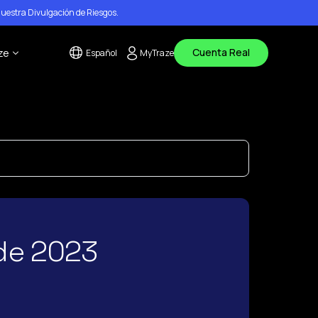
nuestra
Divulgación de Riesgos
.
Cuenta Real
ze
Español
MyTraze
s
tanos
de ayuda
os
 de 2023