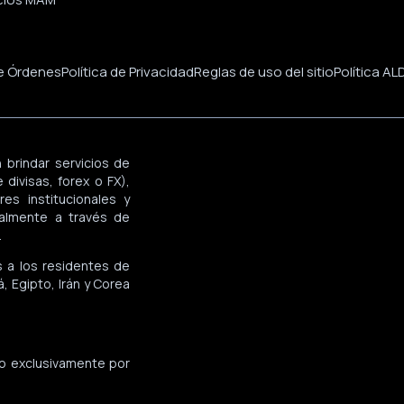
de Órdenes
Política de Privacidad
Reglas de uso del sitio
Política AL
 brindar servicios de
divisas, forex o FX),
es institucionales y
palmente a través de
.
s a los residentes de
, Egipto, Irán y Corea
do exclusivamente por