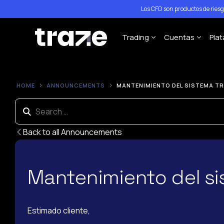
Los CFD son productos de ries
Trading
Cuentas
Pla
Forex
STP Trading A
P
HOME
ANNOUNCEMENTS
MANTENIMIENTO DEL SISTEMA TRAZ
Índices
ECN Trading A
M
Acciones
M
Materias Primas
Back to all Announcements
M
Criptomonedas
Especificaciones del Cont
Mantenimiento del sis
Políticas de Apalancamien
Estimado cliente,