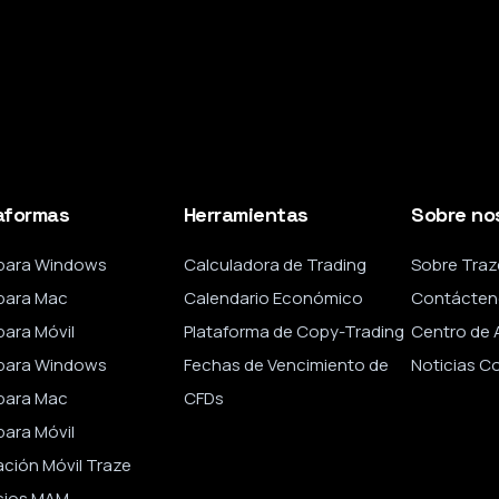
aformas
Herramientas
Sobre no
para Windows
Calculadora de Trading
Sobre Traz
para Mac
Calendario Económico
Contácten
ara Móvil
Plataforma de Copy-Trading
Centro de 
para Windows
Fechas de Vencimiento de
Noticias C
para Mac
CFDs
ara Móvil
ación Móvil Traze
cios MAM