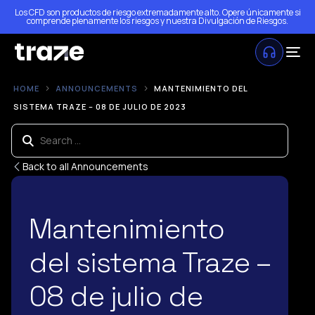
Los CFD son productos de riesgo extremadamente alto. Opere únicamente si
comprende plenamente los riesgos y nuestra
Divulgación de Riesgos
.
HOME
ANNOUNCEMENTS
MANTENIMIENTO DEL
SISTEMA TRAZE – 08 DE JULIO DE 2023
Back to all Announcements
Mantenimiento
del sistema Traze –
08 de julio de