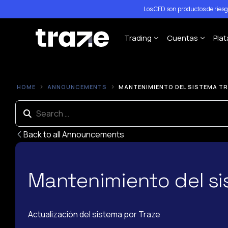
Los CFD son productos de ries
Trading
Cuentas
Pla
Forex
STP Trading A
P
HOME
ANNOUNCEMENTS
MANTENIMIENTO DEL SISTEMA TRA
Índices
ECN Trading A
M
Acciones
M
Materias Primas
Back to all Announcements
M
Criptomonedas
Especificaciones del Cont
Mantenimiento del sis
Políticas de Apalancamien
Actualización del sistema por Traze