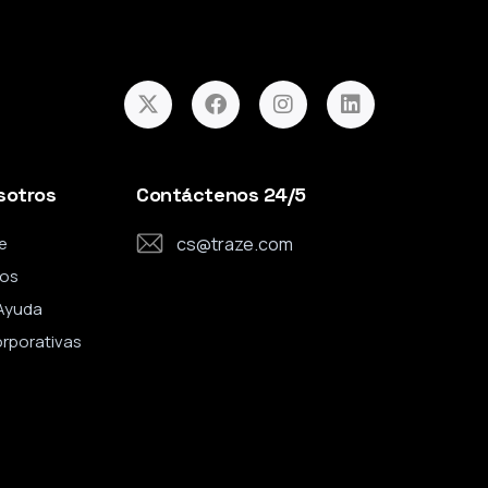
sotros
Contáctenos 24/5
e
cs@traze.com
os
Ayuda
orporativas