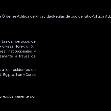
de Órdenes
Política de Privacidad
Reglas de uso del sitio
Política AL
 brindar servicios de
divisas, forex o FX),
es institucionales y
palmente a través de
.
s a los residentes de
, Egipto, Irán y Corea
do exclusivamente por