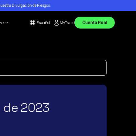
nuestra
Divulgación de Riesgos
.
Cuenta Real
ze
Español
MyTraze
s
tanos
de ayuda
os
l de 2023