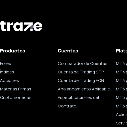
Productos
Cuentas
Plat
Forex
Comparador de Cuentas
MT4 
Índices
Cuenta de Trading STP
MT4 
Acciones
Cuenta de Trading ECN
MT4 p
Materias Primas
Apalancamiento Aplicable
MT5 
Criptomonedas
Especificaciones del
MT5 
Contrato
MT5 p
Aplic
Servi