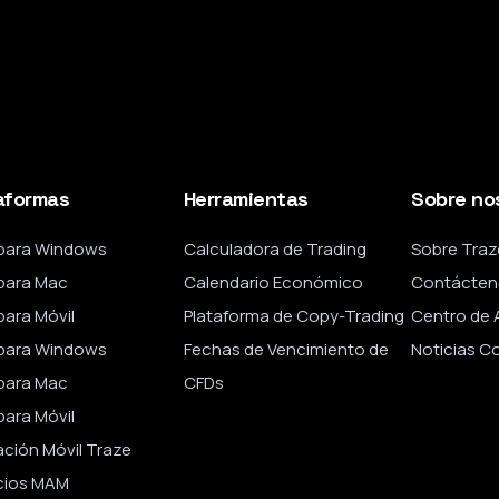
aformas
Herramientas
Sobre no
para Windows
Calculadora de Trading
Sobre Traz
para Mac
Calendario Económico
Contácten
ara Móvil
Plataforma de Copy-Trading
Centro de 
para Windows
Fechas de Vencimiento de
Noticias C
para Mac
CFDs
ara Móvil
ación Móvil Traze
cios MAM